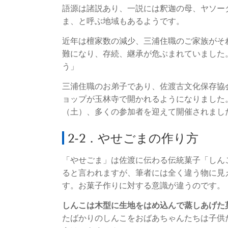
語源は諸説あり、一説には釈迦の母、ヤソー
ま、と呼ぶ地域もあるようです。
近年は檀家数の減少、三浦住職のご家族がそ
難になり、存続、継承が危ぶまれていました
う」
三浦住職のお弟子であり、佐渡古文化保存協
ョップが玉林寺で開かれるようになりました
（土）、多くの参加者を迎えて開催されまし
2-2．やせごまの作り方
「やせごま」は佐渡に伝わる伝統菓子「しん
ると言われますが、筆者には全く違う物に見
す。お菓子作りに対する意識が違うのです。
しんこは木型に生地をはめ込んで蒸しあげた
たばかりのしんこをおばあちゃんたちは子供