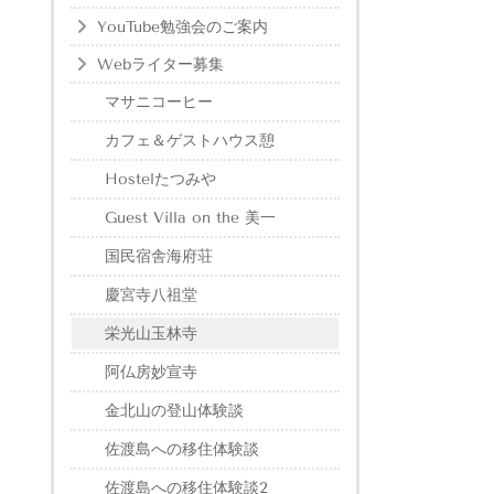
YouTube勉強会のご案内
Webライター募集
マサニコーヒー
カフェ＆ゲストハウス憩
Hostelたつみや
Guest Villa on the 美一
国民宿舎海府荘
慶宮寺八祖堂
栄光山玉林寺
阿仏房妙宣寺
金北山の登山体験談
佐渡島への移住体験談
佐渡島への移住体験談2