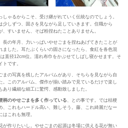
っしゃるからこそ、受け継がれていく伝統なのでしょう。
は少しずつ、固さを見ながら足していきます。住職から
が、すいません、そば粉捏ねたことありません。
、長の年月、力いっぱいやせごまを捏ねあげてきたことが
れました。耳たぶくらいの固さになったら、食紅を各色混
面は直径12cm位。濡れ布巾をかぶせてしばし寝かせます。そ
イトです。
ごまの写真を残したアルバムがあり、そちらを見ながら自
た。このアルバム、傑作が揃い踏みで見ているだけで楽し
もあり繊細な細工に驚愕、感動致しました。
梗柄のやせごまを多く作っている
、との事です。では桔梗
め、これもハードル高い、難しそう。藤、これ綺麗だなー
にはこれも無理。
花が作りたいし。やせごまの起源は冬場に供える花が無い