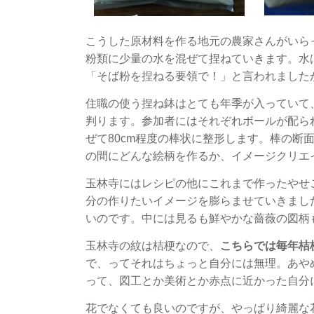
こうした原材料を作る地元の農家さんがいら
粉類に少量の水を混ぜて捏ねていきます。水
「そば粉を捏ねる要領で！」と言われました
住職の使う捏ね鉢はとても年季が入っていて
判ります。参加者にはそれぞれボールが配ら
ぜて80cm程度の棒状に整形します。棒の断
の間にどんな絵柄を作るか、イメージクリエ
玉林寺にはレシピの他にこれまで作ったやせ
分の作りたいイメージを膨らませていきまし
いのです。中には見るも鮮やかな薔薇の図柄
玉林寺の紋は桔梗なので、
こちらでは毎年桔
で、ってそれはちょっと自分には無理。あや
って、図工とか美術とか赤点に近かった自分
花でなくても良いのですが、やっぱり綺麗な