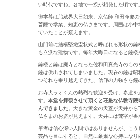
い時代ですね。各地で一揆が頻発した頃です
御本尊は胎蔵界大日如来、京仏師 和田浄慶
菩薩で学業、知恵の仏さまです。周囲は小中
ていたことが窺えます。
山門前に結構堅緻宏状式と呼ばれる形状の鐘
も立派な建物です。毎年大晦日になると鐘楼
鐘楼と鐘は廃寺となった佐和田真光寺のもの
鐘は供出されてしまいました。現在の鐘は昭
つそれを乗り越えてきた、信仰の力強さを鐘
お寺犬ラオくんの熱烈な歓迎を受け、参道を
す。
本堂を拝観させて頂くと荘厳な仏教寺院
んできました
。大きな黄金の天蓋が天井から
仏さまのお姿が見えます。天井には梵字が書
筆者は信心深い人間ではありませんが、こう
芸品を目にすると、自然に厳粛な心持になり