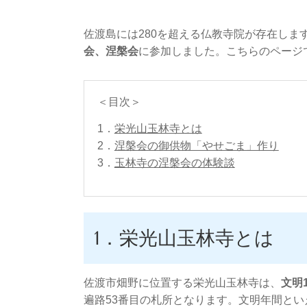
佐渡島には280を超える仏教寺院が存在しま
会、涅槃会
に参加しました。こちらのページ
＜目次＞
1．
栄光山玉林寺とは
2．
涅槃会の御供物「やせごま」作り
3．
玉林寺の涅槃会の体験談
1．栄光山玉林寺とは
佐渡市畑野に位置する栄光山玉林寺は、
文明
遍路53番目の札所となります。文明年間と