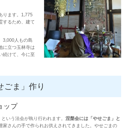
ます。1,775
霊するため、建て
,000人もの島
地に立つ玉林寺は
い続けて、今に至
せごま」作り
ョップ
）という法会が執り行われます。
涅槃会には「やせごま」と
檀家さんの手で作られお供えされてきました。やせごまの