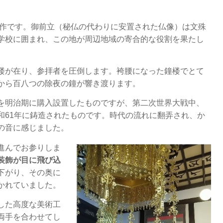
。
の作です。御前立（秘仏の代わりに安置された仏像）は文殊
学校に囲まれ、この地が周辺地域の寄合的な役割を果たし
楼が在り、参拝者を圧倒します。袴腰になった鐘楼でとて
から百八つの除夜の鐘が響き渡ります。
を明治期に購入設置したものですが、第二次世界大戦中、
和61年に鋳造されたものです。時代の流れに翻弄され、か
の音に感じました。
進んでお参りしま
装飾が目に飛び込
下がり、その奥に
かれていました。
した高度な美術工
両手を合わせてし