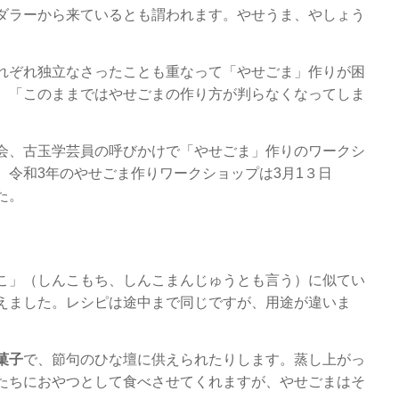
ダラーから来ているとも謂われます。やせうま、やしょう
れぞれ独立なさったことも重なって「やせごま」作りが困
。「このままではやせごまの作り方が判らなくなってしま
会、古玉学芸員の呼びかけで「やせごま」作りのワークシ
。令和3年のやせごま作りワークショップは3月1３日
た。
こ」（しんこもち、しんこまんじゅうとも言う）に似てい
えました。レシピは途中まで同じですが、用途が違いま
菓子
で、節句のひな壇に供えられたりします。蒸し上がっ
たちにおやつとして食べさせてくれますが、やせごまはそ