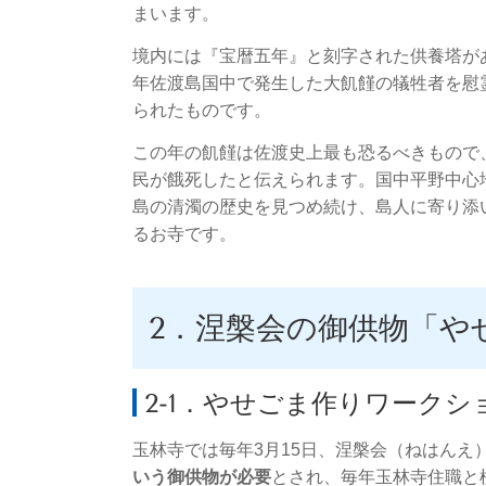
まいます。
境内には『宝暦五年』と刻字された供養塔があり
年佐渡島国中で発生した大飢饉の犠牲者を慰
られたものです。
この年の飢饉は佐渡史上最も恐るべきもので、3
民が餓死したと伝えられます。国中平野中心
島の清濁の歴史を見つめ続け、島人に寄り添
るお寺です。
2．涅槃会の御供物「や
2-1．やせごま作りワークシ
玉林寺では毎年3月15日、涅槃会（ねはんえ
いう御供物が必要
とされ、毎年玉林寺住職と