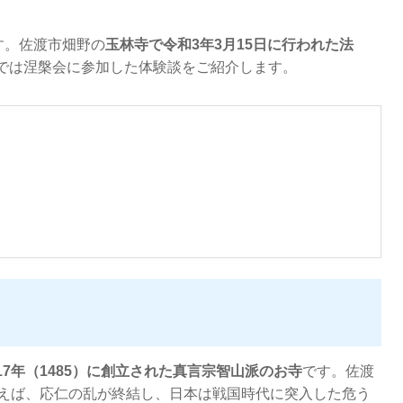
す。佐渡市畑野の
玉林寺で令和3年3月15日に行われた法
では涅槃会に参加した体験談をご紹介します。
17年（1485）に創立された真言宗智山派のお寺
です。佐渡
いえば、応仁の乱が終結し、日本は戦国時代に突入した危う